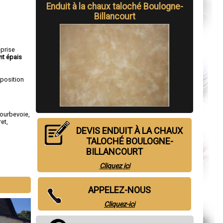
Enduit à la chaux taloché Boulogne-
Billancourt
eprise
nt épais
sposition
ourbevoie
,
ret
,
DEVIS ENDUIT À LA CHAUX
TALOCHÉ BOULOGNE-
BILLANCOURT
Cliquez ici
APPELEZ-NOUS
Cliquez-ici