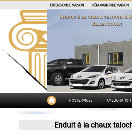
EXTENSION DE MAISON
RÉNOVATION DE MAISON
|
Enduit à la chaux taloché à
B
Billancourt
NOS SERVICES
AMELIORATION 
Enduit à la chaux taloc