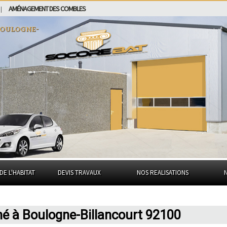
AMÉNAGEMENT DES COMBLES
|
oulogne-
DE L'HABITAT
DEVIS TRAVAUX
NOS REALISATIONS
hé à Boulogne-Billancourt 92100