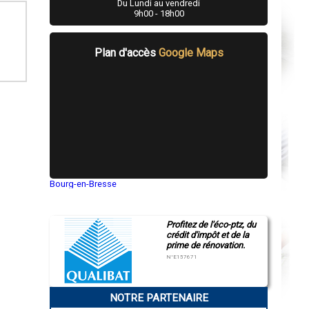
Du Lundi au vendredi
9h00 - 18h00
Plan d'accès
Google Maps
Bourg-en-Bresse
Saint-Quentin
Montluçon
Manosque
Profitez de l'éco-ptz, du
Gap
crédit d'impôt et de la
Nice
prime de rénovation.
Annonay
Charleville-Mézières
N°E157671
Pamiers
Troyes
Narbonne
NOTRE PARTENAIRE
Rodez
Marseille