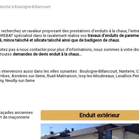
taloché à Boulogne-Billancourt
recherchez un ravaleur proposant des prestations d’enduits à la chaux, l’entr
REBAT spécialisé dans le ravalement réalise vos
travaux d’enduits de pareme
é, mince taloché et silicate taloché ainsi que de badigeon de chaux.
sitez pas à nous contacter pour plus d'informations, nous sommes à votre di
 toutes
demandes de devis enduit à la chaux...
intervenons aussi dans les villes suivantes :
Boulogne-Billancourt
,
Nanterre
,
C
ombes
,
Asnières-sur-Seine
,
Rueil-Malmaison
,
Issy-les-Moulineaux
,
Levallois-Per
ny
,
Neuilly-sur-Seine
 façades anciennes
Enduit extérieur
ort de maçonnerie