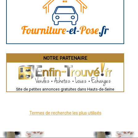
La Rochelle
Bourges
Brive-la-Gaillarde
Dijon
Saint-Brieuc
Guéret
Périgueux
Besançon
Valence
Évreux
Chartres
Brest
Nîmes
NOTRE PARTENAIRE
Toulouse
Auch
Bordeaux
Montpellier
Rennes
Châteauroux
Site de petites annonces gratuites dans Hauts-de-Seine
Tours
Grenoble
Dole
Mont-de-Marsan
Blois
Saint-Étienne
Termes de recherche les plus utilisés
Le Puy-en-Velay
Nantes
Orléans
Cahors
Agen