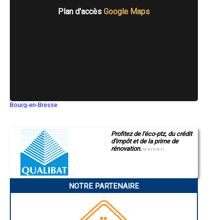
Plan d'accès
Google Maps
Bourg-en-Bresse
Saint-Quentin
Montluçon
Manosque
Profitez de l'éco-ptz, du crédit
Gap
d'impôt et de la prime de
Nice
rénovation.
Annonay
N°E157671
Charleville-Mézières
Pamiers
Troyes
Narbonne
NOTRE PARTENAIRE
Rodez
Marseille
Caen
Aurillac
Angoulême