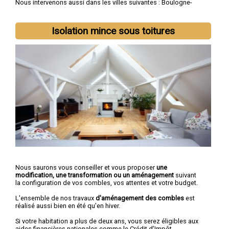
Nous intervenons aussi dans les villes suivantes :
Boulogne-
Billancourt
,
Nanterre
,
Courbevoie
,
Colombes
,
Asnières-sur-
Seine
,
Rueil-Malmaison
,
Issy-les-Moulineaux
,
Levallois-Perret
,
Antony
,
Neuilly-sur-Seine
Isolation mince sous toitures
Nous saurons vous conseiller et vous proposer
une
modification, une transformation ou un aménagement
suivant
la configuration de vos combles, vos attentes et votre budget.
L'ensemble de nos travaux
d'aménagement des combles
est
réalisé aussi bien en été qu'en hiver.
Si votre habitation a plus de deux ans, vous serez éligibles aux
aides financières nationales comme le Crédit d’Impôt