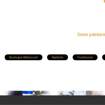
Devis peinture
Boulogne-Billancourt
Nanterre
Courbevoie
Antony
Neuilly-sur-Seine
Clichy
Clamart
Châtenay-Malabry
Malakoff
Saint-Cloud
B
Fontenay-aux-Roses
Sèvres
Bourg-la-Reine