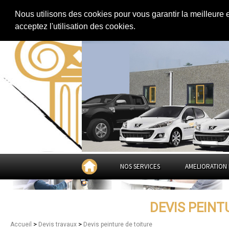
Extension de maison
|
Rénovation de maison
|
Aménagement des combles
Nous utilisons des cookies pour vous garantir la meilleure 
Devis peinture de toiture dans
H
acceptez l'utilisation des cookies.
NOS SERVICES
AMELIORATION 
DEVIS PEINT
>
>
Accueil
Devis travaux
Devis peinture de toiture