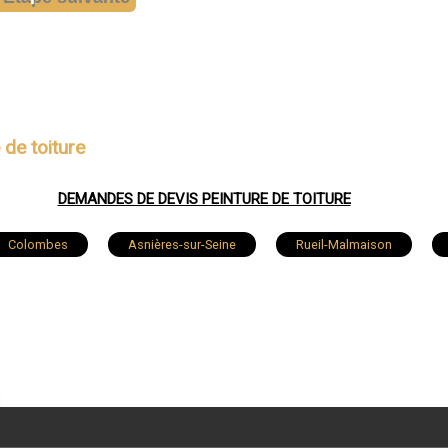
 de toiture
DEMANDES DE DEVIS PEINTURE DE TOITURE
Colombes
Asnières-sur-Seine
Rueil-Malmaison
Montrouge
Suresnes
Meudon
Puteaux
ois-Colombes
La Garenne-Colombes
Vanves
Le
Sceaux
Garches
Chaville
Ville-d'Avray