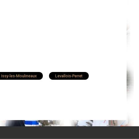
Issy-les-Moulineaux
Levallois-Perret
Gennevilliers
Bagneux
Châtillon
 Plessis-Robinson
Villeneuve-la-Garenne
Vaucresson
Marnes-la-Coquette