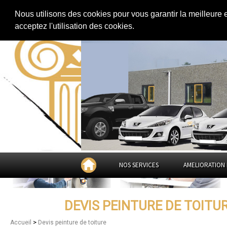
Extension de maison
|
Rénovation de maison
|
Aménagement des combles
Nous utilisons des cookies pour vous garantir la meilleure 
Devis peinture de toiture à
B
acceptez l'utilisation des cookies.
Billancourt
NOS SERVICES
AMELIORATION 
DEVIS PEINTURE DE TOIT
>
Accueil
Devis peinture de toiture