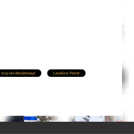
Issy-les-Moulineaux
Levallois-Perret
Gennevilliers
Bagneux
Châtillon
 Plessis-Robinson
Villeneuve-la-Garenne
Vaucresson
Marnes-la-Coquette