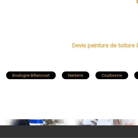
Devis peinture de toiture 
Boulogne-Billancourt
Nanterre
Courbevoie
Antony
Neuilly-sur-Seine
Clichy
Clamart
Châtenay-Malabry
Malakoff
Saint-Cloud
B
Fontenay-aux-Roses
Sèvres
Bourg-la-Reine