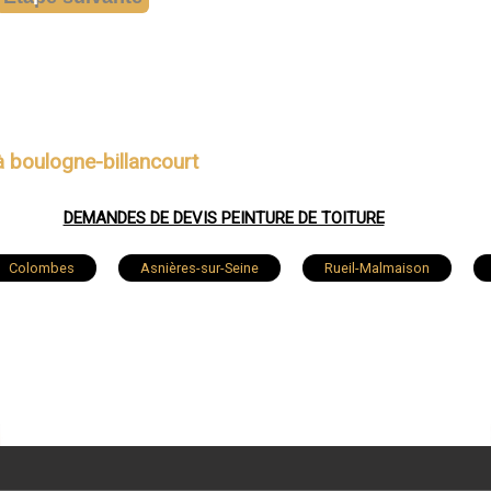
à boulogne-billancourt
DEMANDES DE DEVIS PEINTURE DE TOITURE
Colombes
Asnières-sur-Seine
Rueil-Malmaison
Montrouge
Suresnes
Meudon
Puteaux
ois-Colombes
La Garenne-Colombes
Vanves
Le
Sceaux
Garches
Chaville
Ville-d'Avray