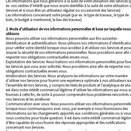
Les informations que nous générons à la suite de votre utilisation des Services (
ex. vos centres d’intérêt que nous avons identifiés à la suite de votre utilisation 
Services et si vous êtes un utilisateur régulier ou occasionnel des Services)
Les informations concernant votre projet (par ex. le type de travaux, le type de
bien, le budget si mentionné, le lieu des travaux)
2. Mode d’utilisation de vos informations personnelles et base sur laquelle nous 
utilisons
Nous pouvons utiliser vos informations personnelles aux fins suivantes :
Identification et authentification: Nous utilisons vos informations d’identificati
pour vérifier votre identité lorsque vous accédez à et utilisez nos Services et pou
assurer la sécurité de vos informations personnelles. Nous procédons ainsi afin 
respecter nos obligations contractuelles envers vous.
Exploitation des Services: Nous traitons vos informations personnelles pour four
les Services que vous avez sollicités. Nous procédons ainsi afin de respecter nos
obligations contractuelles envers vous.
Amélioration des Services: Nous analysons les informations sur votre manière
d’utiliser nos Services pour fournir une expérience optimale à nos utilisateurs su
l’ensemble de nos Services, y compris les tests de produits et l’analytique de site. 
est dans notre intérêt commercial légitime d’utiliser les informations qui nous s
fournies à cette fin, de sorte à pouvoir comprendre tous problèmes rencontrés 
nos Services et les améliorer.
Communication avec vous: Nous pouvons utiliser vos informations personnell
lorsque nous communiquons avec vous, par exemple si nous fournissons des
informations sur les changements apportés aux conditions générales ou si vou
nous contactez pour toute question. Il est dans notre intérêt commercial légiti
d’être capables de vous fournir des réponses appropriées et des notifications
concernant nos Services.