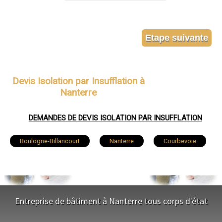
Devis Isolation par Insufflation à
Nanterre
DEMANDES DE DEVIS ISOLATION PAR INSUFFLATION
Boulogne-Billancourt
Nanterre
Courbevoie
Colombes
Asnières-sur-Seine
Rueil-Malmaison
Issy-les-Moulineaux
Entreprise de bâtiment à Nanterre tous corps d'état
Levallois-Perret
Antony
Neuilly-sur-Seine
NOS SERVICES