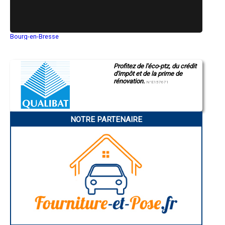
Bourg-en-Bresse
Saint-Quentin
Montluçon
Manosque
Profitez de l'éco-ptz, du crédit
Gap
d'impôt et de la prime de
Nice
rénovation.
Annonay
N°E157671
Charleville-Mézières
Pamiers
Troyes
Narbonne
NOTRE PARTENAIRE
Rodez
Marseille
Caen
Aurillac
Angoulême
La Rochelle
Bourges
Brive-la-Gaillarde
Dijon
Saint-Brieuc
Guéret
Périgueux
Besançon
Valence
Évreux