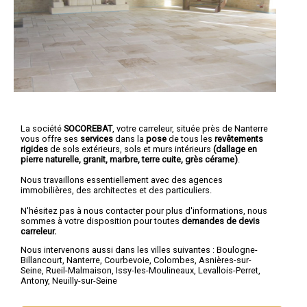
La société
SOCOREBAT
,
votre carreleur
, située près de Nanterre
vous offre ses
services
dans la
pose
de tous les
revêtements
rigides
de sols extérieurs, sols et murs intérieurs
(dallage en
pierre naturelle, granit, marbre, terre cuite, grès cérame)
.
Nous travaillons essentiellement avec des agences
immobilières, des architectes et des particuliers.
N'hésitez pas à nous contacter pour plus d'informations, nous
sommes à votre disposition pour toutes
demandes de devis
carreleur.
Nous intervenons aussi dans les villes suivantes :
Boulogne-
Billancourt
,
Nanterre
,
Courbevoie
,
Colombes
,
Asnières-sur-
Seine
,
Rueil-Malmaison
,
Issy-les-Moulineaux
,
Levallois-Perret
,
Antony
,
Neuilly-sur-Seine