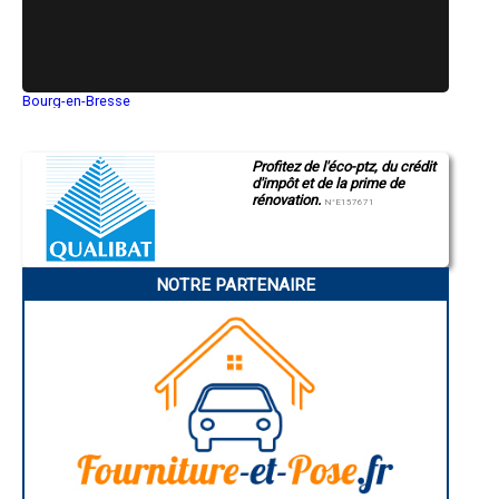
Bourg-en-Bresse
Saint-Quentin
Montluçon
Manosque
Profitez de l'éco-ptz, du crédit
Gap
d'impôt et de la prime de
Nice
rénovation.
Annonay
N°E157671
Charleville-Mézières
Pamiers
Troyes
Narbonne
NOTRE PARTENAIRE
Rodez
Marseille
Caen
Aurillac
Angoulême
La Rochelle
Bourges
Brive-la-Gaillarde
Dijon
Saint-Brieuc
Guéret
Périgueux
Besançon