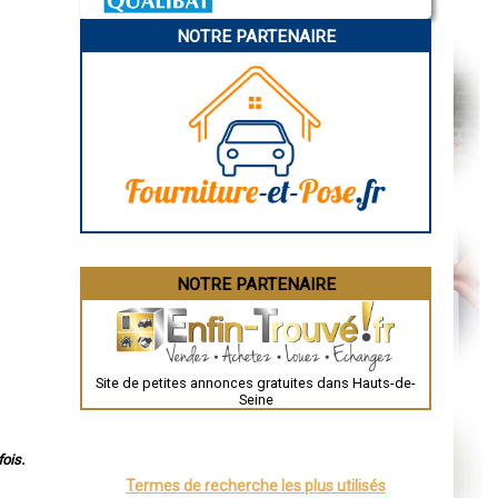
Troyes
Narbonne
NOTRE PARTENAIRE
Rodez
Marseille
Caen
Aurillac
Angoulême
La Rochelle
Bourges
Brive-la-Gaillarde
Dijon
Saint-Brieuc
Guéret
Périgueux
Besançon
Valence
Évreux
NOTRE PARTENAIRE
Chartres
Brest
Nîmes
Toulouse
Auch
Bordeaux
Site de petites annonces gratuites dans Hauts-de-
Montpellier
Seine
Rennes
Châteauroux
Tours
Grenoble
ois.
Dole
Termes de recherche les plus utilisés
Mont-de-Marsan