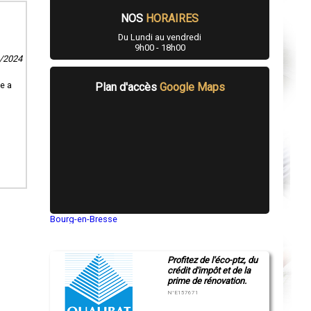
NOS
HORAIRES
Du Lundi au vendredi
9h00 - 18h00
6/2024
e a
Plan d'accès
Google Maps
Bourg-en-Bresse
Saint-Quentin
Montluçon
Manosque
Profitez de l'éco-ptz, du
Gap
crédit d'impôt et de la
Nice
prime de rénovation.
Annonay
Charleville-Mézières
N°E157671
Pamiers