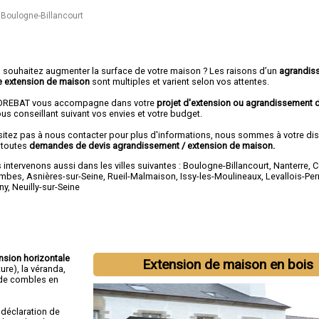
Boulogne-Billancourt
 souhaitez augmenter la surface de votre maison ? Les raisons d’un
agrandis
e extension de maison
sont multiples et varient selon vos attentes.
REBAT vous accompagne dans votre
projet d'extension ou agrandissement
us conseillant suivant vos envies et votre budget.
sitez pas à nous contacter pour plus d'informations, nous sommes à votre di
 toutes
demandes de devis agrandissement / extension de maison.
intervenons aussi dans les villes suivantes :
Boulogne-Billancourt
,
Nanterre
,
C
ombes
,
Asnières-sur-Seine
,
Rueil-Malmaison
,
Issy-les-Moulineaux
,
Levallois-Per
ny
,
Neuilly-sur-Seine
ension horizontale
Extension de maison en bois
ture), la véranda,
 de combles en
déclaration de